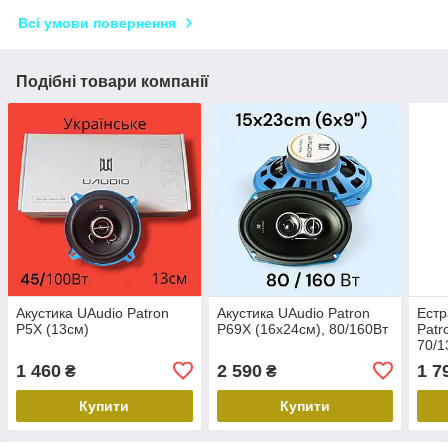
Всі умови повернення
Подібні товари компанії
Акустика UAudio Patron
Акустика UAudio Patron
Естр
P5X (13см)
P69X (16х24см), 80/160Вт
Patr
70/1
1 460
2 590
1 7
₴
₴
Купити
Купити