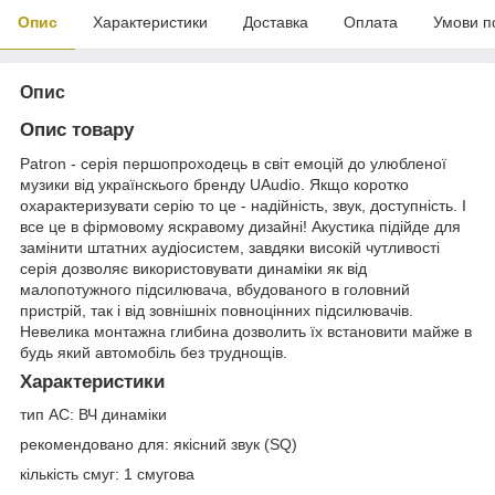
Опис
Характеристики
Доставка
Оплата
Умови п
Опис
Опис товару
Patron - серія першопроходець в світ емоцій до улюбленої
музики від українскього бренду UAudio. Якщо коротко
охарактеризувати серію то це - надійність, звук, доступність. І
все це в фірмовому яскравому дизайні! Акустика підійде для
замінити штатних аудіосистем, завдяки високій чутливості
серія дозволяє використовувати динаміки як від
малопотужного підсилювача, вбудованого в головний
пристрій, так і від зовнішніх повноцінних підсилювачів.
Невелика монтажна глибина дозволить їх встановити майже в
будь який автомобіль без труднощів.
Характеристики
тип АС: ВЧ динаміки
рекомендовано для: якісний звук (SQ)
кількість смуг: 1 смугова