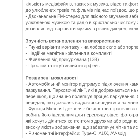
кількість медіафайлів, таких як музика, відео та ф
до улюблених треків та фільмів під час поїздок, що
- Двоканальне FM-стерео для якісного звучання заб
улюбленою музикою та радіо в кристально чистому з
дозволяє відтворювати музику з різних джерел, вклю
Зручність встановлення та використання
- Гнучкі варіанти монтажу - на лобове скло або торп
- Надійне магнітне кріплення в комплекті
- Живлення від прикурювача (12В)
- Простий та інтуїтивний інтерфейс
Розширені можливості
- Автомобільний монітор підтримує підключення кам
паркування. Парковочні лінії, які відображаються на 
перешкод, що значно полегшує процес паркування. 
передачі, що дозволяє водієві зосередитися на мане
- Функція Miracast дозволяє бездротово транслюват
робить його ідеальним для перегляду відео, фотогра
які хочуть ділитися контентом з друзями або родиною
високу якість зображення, що забезпечує чітке та я
- Різноманітні інтерфейси: Type-C, AUX, AV-вхід