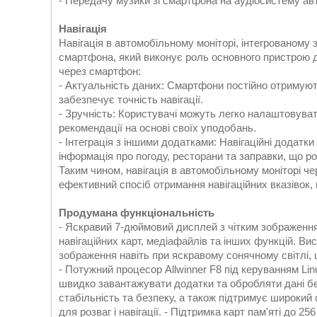
- Передачу музики зі смартфона на аудіосистему ав
Навігація
Навігація в автомобільному моніторі, інтегрованому 
смартфона, який виконує роль основного пристрою дл
через смартфон:
- Актуальність даних: Смартфони постійно отримують
забезпечує точність навігації.
- Зручність: Користувачі можуть легко налаштовува
рекомендації на основі своїх уподобань.
- Інтеграція з іншими додатками: Навігаційні додатк
інформація про погоду, ресторани та заправки, що 
Таким чином, навігація в автомобільному моніторі че
ефективний спосіб отримання навігаційних вказівок
Продумана функціональність
- Яскравий 7-дюймовий дисплей з чітким зображенн
навігаційних карт, медіафайлів та інших функцій. Вис
зображення навіть при яскравому сонячному світлі, 
- Потужний процесор Allwinner F8 під керуванням Li
швидко завантажувати додатки та обробляти дані бе
стабільність та безпеку, а також підтримує широкий
для розваг і навігації. - Підтримка карт пам'яті до 