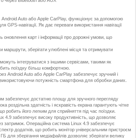
то через Bluetooth або AUX
з Android Auto або Apple CarPlay, функціонує за допомогою
я GPS-навігації. Як дає переваги використання навігації
 оновлення карт і інформації про дорожні умови, що
ти маршрути, зберігати улюблені місця та отримувати
и можуть інтегруватися з іншими сервісами, такими як
робить поїздку більш комфортною.
рез Android Auto або Apple CarPlay забезпечує зручний і
, використовуючи потужність смартфона для обробки даних.
ям забезпечує достатню площу для зручного перегляду
ока роздільна здатність і яскравість екрана гарантують чітке
що робить його легким для сприйняття під час поїздки.
nux 4.9 забезпечує високу продуктивність, що дозволяє
з затримок. Операційна система Linux 4.9 забезпечує
 спектр додатків, що робить монітор універсальним пристроєм
256 ГБ для зберігання медіафайлів дозволяє зберігати велику