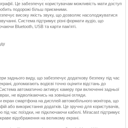
отографії. Це забезпечує користувачам можливість мати доступ
 робить подорожі більш приємними.
езпечує високу якість звуку, що дозволяє насолоджуватися
вучанні. Система підтримує різні формати аудіо, що
чаючи Bluetooth, USB та карти пам'яті.
еду
ери заднього виду, що забезпечує додаткову безпеку під час
екрані, допомагають водієві точно оцінити відстань до
Система автоматично активує камеру при включенні задньої
врах, не відволікаючись на зовнішні огляди.
и екран смартфона на дисплей автомобільного монітора, що
фій або використання додатків. Це зручно для користувачів,
 під час поїздки, не підключаючи кабелі. Miracast підтримує
скраве відображення на великому екрані.