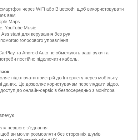
-смартфон через WiFi або Bluetooth, щоб використовувати
ляє вам:
pple Maps
ic, YouTube Music
e Assistant для керування без рук
опомогою голосового управління
CarPlay та Android Auto не обмежують ваші рухи та
отреби постійно підключати кабель.
язок
оляє підключати пристрій до Інтернету через мобільну
і даних. Це дозволяє користувачам переглядати відео,
 доступ до онлайн-сервісів безпосередньо з монітора
езпечує:
сля першого з’єднання
, щоб ви могли розмовляти без сторонніх шумів