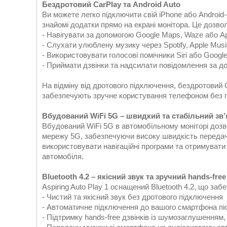
Бездротовий CarPlay та Android Auto
Ви можете легко підключити свій iPhone або Android
знайомі додатки прямо на екрані монітора. Це дозво
- Навігувати за допомогою Google Maps, Waze або A
- Слухати улюблену музику через Spotify, Apple Mus
- Використовувати голосові помічники Siri або Googl
- Приймати дзвінки та надсилати повідомлення за д
На відміну від дротового підключення, бездротовий 
забезпечують зручне користування телефоном без п
Вбудований WiFi 5G – швидкий та стабільний зв’
Вбудований WiFi 5G в автомобільному моніторі дозв
мережу 5G, забезпечуючи високу швидкість передач
використовувати навігаційні програми та отримувати
автомобіля.
Bluetooth 4.2 – якісний звук та зручний hands-free
Aspiring Auto Play 1 оснащений Bluetooth 4.2, що заб
- Чистий та якісний звук без дротового підключення
- Автоматичне підключення до вашого смартфона пі
- Підтримку hands-free дзвінків із шумозаглушенням