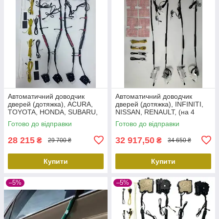
Автоматичний доводчик
Автоматичний доводчик
дверей (дотяжка), ACURA,
дверей (дотяжка), INFINITI,
TOYOTA, HONDA, SUBARU,
NISSAN, RENAULT, (на 4
(на 4 двері). Prime-X SC-003
двері). Prime-X SC-006
Готово до відправки
Готово до відправки
28 215
32 917,50
₴
₴
29 700 ₴
34 650 ₴
Купити
Купити
–5%
–5%