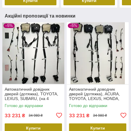
Купити
Купити
Акційні пропозиції та новинки
–5%
–5%
Автоматичний довідник
Автоматичний доводчик
дверей (дотяжка), TOYOTA,
дверей (дотяжка), ACURA,
LEXUS, SUBARU, (на 4
TOYOTA, LEXUS, HONDA,
двері). Prime-X SC-001
SUBARU, (на 4 двері). Prime-
Готово до відправки
Готово до відправки
X SC-002
33 231
33 231
₴
₴
34 980 ₴
34 980 ₴
Купити
Купити