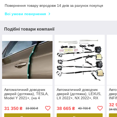
Повернення товару впродовж 14 днів за рахунок покупця
Всі умови повернення
Подібні товари компанії
Автоматичний доводчик
Автоматичний доводчик
Авто
дверей (дотяжка), TESLA,
дверей (дотяжка), LEXUS,
двер
Model Y 2021+, (на 4
LX 2022+, NX 2022+, RX
INFI
двері). Prime-X SC-027
2022+, (на 4 двері), Prime-
RENA
32 
X SC-002 LKSS
Prim
31 350
38 665
₴
₴
33 000 ₴
40 700 ₴
34 65