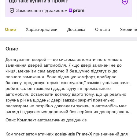
Що таке купити з Пром?
Замовлення під захистом
Опис
Характеристики
Доставка
Оплата
Умови п
Опис
Дотягування дверей — це система автоматичного м'якого
зачинення дверей автомобіля. Якщо двері зачинені не до
кінця, механізм сам акуратно й безшумно підтягує їх до
повного замикання. Вона підвищує комфорт, прибирає
бавовну, продовжує термін експлуатації замків і ущільнювачів,
робить салон тихішим і додає відчуття преміального
автомобіля. Встановити дотяжку варто тому, що це реально
зручна річ на щодень: двері завжди закриті правильно,
пасажирам не потрібно докладати зусиль, а автомобіль має
вигляд і відчувається дорожчий без серйозних доопрацювань.
Опис Комплект автоматичних довідників
Комплект автоматичних довідників
Prime-X
призначений для