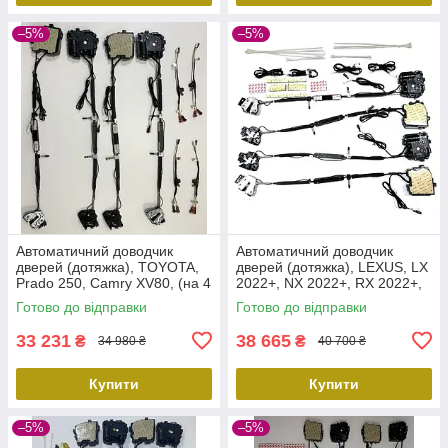
–5%
–5%
Автоматичний доводчик
Автоматичний доводчик
дверей (дотяжка), TOYOTA,
дверей (дотяжка), LEXUS, LX
Prado 250, Camry XV80, (на 4
2022+, NX 2022+, RX 2022+,
двері). Prime-X SC-002HLD
(на 4 двері), Prime-X SC-002
Готово до відправки
Готово до відправки
LKSS
33 231
38 665
₴
₴
34 980 ₴
40 700 ₴
Купити
Купити
–5%
–5%