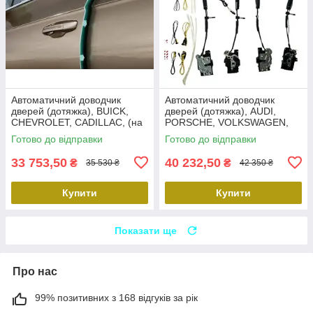
Автоматичний доводчик
Автоматичний доводчик
дверей (дотяжка), BUICK,
дверей (дотяжка), AUDI,
CHEVROLET, CADILLAC, (на
PORSCHE, VOLKSWAGEN,
4 двері). Prime-X SC-009
(на 4 двері). Prime-X SC-010
Готово до відправки
Готово до відправки
33 753,50
40 232,50
₴
₴
35 530 ₴
42 350 ₴
Купити
Купити
Показати ще
Про нас
99% позитивних з 168 відгуків за рік