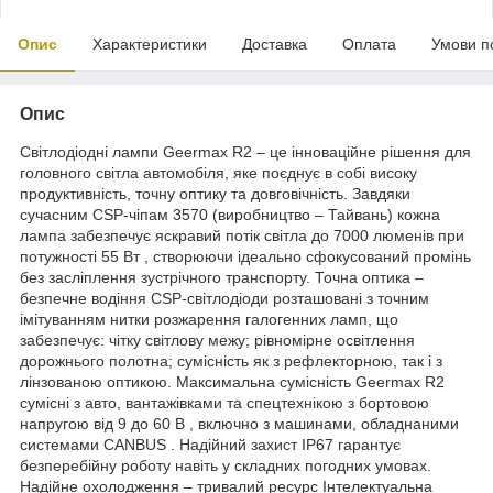
Опис
Характеристики
Доставка
Оплата
Умови п
Опис
Світлодіодні лампи Geermax R2 – це інноваційне рішення для
головного світла автомобіля, яке поєднує в собі високу
продуктивність, точну оптику та довговічність. Завдяки
сучасним CSP-чіпам 3570 (виробництво – Тайвань) кожна
лампа забезпечує яскравий потік світла до 7000 люменів при
потужності 55 Вт , створюючи ідеально сфокусований промінь
без засліплення зустрічного транспорту. Точна оптика –
безпечне водіння CSP-світлодіоди розташовані з точним
імітуванням нитки розжарення галогенних ламп, що
забезпечує: чітку світлову межу; рівномірне освітлення
дорожнього полотна; сумісність як з рефлекторною, так і з
лінзованою оптикою. Максимальна сумісність Geermax R2
сумісні з авто, вантажівками та спецтехнікою з бортовою
напругою від 9 до 60 В , включно з машинами, обладнаними
системами CANBUS . Надійний захист IP67 гарантує
безперебійну роботу навіть у складних погодних умовах.
Надійне охолодження – тривалий ресурс Інтелектуальна