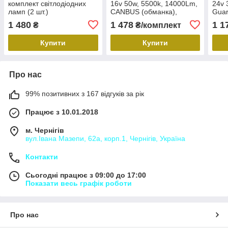
комплект світлодіодних
16v 50w, 5500k, 14000Lm,
24v 
ламп (2 шт.)
CANBUS (обманка),
Guar
Guarand R1, 2 шт.
1 480
1 478
1 1
₴
₴/комплект
Купити
Купити
Про нас
99% позитивних з 167 відгуків за рік
Працює з 10.01.2018
м. Чернігів
вул.Івана Мазепи, 62а, корп.1, Чернігів, Україна
Контакти
Сьогодні працює з 09:00 до 17:00
Показати весь графік роботи
Про нас