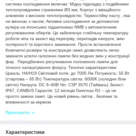
система охолодження включає: Мідну підкладку з подвійними
теплопровідними стрижнями Ø3 мм; Корпус з авіаційного
алюмінію з високою теплопровідністю; Термостійку пасту , яка
не висихає з часом; Активне охолодження за допомогою
кулера на японських підшипниках NMB з автоматичним
регулюванням обертів. Це забезпечує стабільну температуру
роботи чіпа та захист від перегріву, перепадів напруги, змін
полярності та короткого замикання. Просте встановлення
Компактні розміри та конструкція ламп дозволяють легко
замінити штатні галогенні лампи без жодних змін у конструкції
фар . Передбачено регулювання положення лампи для
точного налаштування фокусу. Технічні характеристики:
Цоколь: H4/H19 Світловий потік: до 7000 Лм Потужність: 55 Вт
(стартова – 65 Вт) Температура світла: 6000K (холодне біле
світло) Напруга: DC 9–60В Чіп: CSP 3570 (Тайвань) Захист:
IP67, CANBUS Гарантія: 12 місяців Geermax R2 – це не
просто заміна ламп. Це новий рівень світла , безпеки та
впевненості за кермом.
Приховати
Характеристики