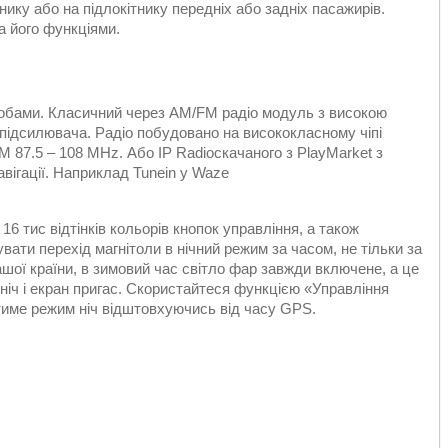
ику або на підлокітнику передніх або задніх пасажирів.
а його функціями.
собами. Класичний через AM/FM радіо модуль з високою
 підсилювача. Радіо побудовано на висококласному чіпі
 87.5 – 108 MHz. Або IP Radioскачаного з PlayMarket з
вігації. Наприклад Tunein у Waze
 16 тис відтінків кольорів кнопок управління, а також
вати перехід магнітоли в нічний режим за часом, не тільки за
ої країни, в зимовий час світло фар завжди включене, а це
ніч і екран пригас. Скористайтеся функцією «Управління
атиме режим ніч відштовхуючись від часу GPS.