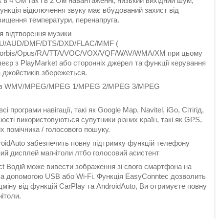
 в 4 Ом так і в 2 Ом навантаженні, низький вихідний шум,
ункція відключення звуку має вбудований захист від
вищення температури, перенапруга.
я відтворення музики
/AU/AUD/DMF/DTS/DXD/FLAC/MMF (
rbis/Opus/RA/TTA/VOC/VOX/VQF/WAV/WMA/XM при цьому
еєр з PlayMarket або сторонніх джерел та функції керування
а джойстиків збережеться.
файлів WMV/MPEG/MPEG 1/MPEG 2/MPEG 3/MPEG
програми навігації, такі як Google Map, Navitel, iGo, Сітігід,
ності використовуються супутники різних країн, такі як GPS,
 помічника / голосового пошуку.
roidAuto забезпечить повну підтримку функцій телефону
ий дисплей магнітоли лтбо голосовий асистент
t Водій може вивести зображення зі свого смартфона на
за допомогою USB або Wi-Fi. Функція EasyConntec дозволить
дміну від функцій CarPlay та AndroidAuto, Ви отримуєте повну
ітоли.