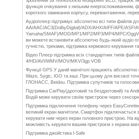
зроблений за технологією Multipower BCD, працює як
функція очікування з низьким енергоспоживанням, ф
короткого замикання корпусу, перевантаження, пере
Аудіоплеєр підтримує абсолютно всі типи файлів дл
AA/AAC/AC3(DolbyDigital)/ADX/AHX/AIFF/APE/ASF
Yamaha/SMAF)/MOD/MP1/MP2/MP3/MP4/MPC/OggVo
ви можете встановити абсолютно будь-який аудіо пл
гучністю, треками, підтримка кермового керування т
Відео Плеєр підтримка всіх стандартних типів 
4/HD/AVI/WMV/MOV/MKV/3gp VOB
Функції GPS У даній магнітолі працюють абсолютно всі 
Waze, Sygic, IGO та інші. При цьому для високої точ
ГЛОНАСС, Beidou. Підтримка супутників та голосових
Підтримка CarPlay(дротовий та бездротовий) та And
Водій може керувати своїм пристроєм через сенсорн
Підтримка підключення телефону через EasyConntec
великий екран магнітоли. Смартфон підключається 
керувати ним через екран головного пристрою. На ві
можливість керувати вашим пристроєм з екрана магн
Підтримка джойстика I-Safe