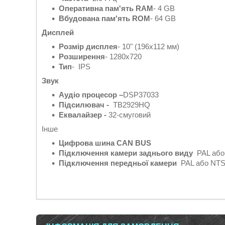
Оперативна пам'ять RAM
- 4 GB
Вбудована пам'ять ROM
- 64 GB
Дисплей
Розмір дисплея
- 10" (196х112 мм)
Розширення
- 1280x720
Тип
- IPS
Звук
Аудіо процесор –
DSP37033
Підсилювач -
TB2929HQ
Еквалайзер -
32-смуговий
Інше
Цифрова
шина
CAN BUS
Підключення камери заднього виду
PAL або
Підключення передньої камери
PAL або NTSC