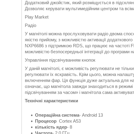
Додатковий джойстик, який розміщується в підсклянн
Дозволяє керувати мультимедійним центром та всім
Play Market
Радіо
У магнітолі можна прослуховувати радіо двома спо
якістю прийому, з можливістю активації додаткового
NXP6686 з підтримкою RDS, що працює на частоті FM
можливістю безпосередньої інтеграції до програми на
Управління підсвічуванням кнопок
У даній магнітолі, є можливість регулювати не тільки
регулювати їх яскравість. Крім цього, можна налашту
включенням фар. Ця функція дуже актуальна для наш
означає, що магнітола завжди знаходиться в режимі 
підсвічуванням за часом» і магнітола сама активув
Технічні характеристики
Операційна система
- Android 13
Процесор
Cortex A53
кількість ядер
- 8
Частота
- 2.0 ГГц