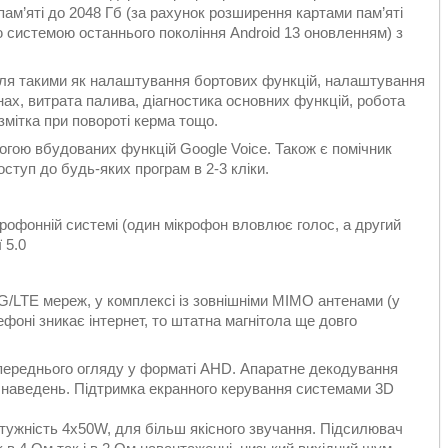
пам’яті до 2048 Гб (за рахунок розширення картами пам’яті
 системою останнього покоління Android 13 оновленням) з
біля такими як налаштування бортових функцій, налаштування
ах, витрата палива, діагностика основних функцій, робота
змітка при повороті керма тощо.
огою вбудованих функцій Google Voice. Також є помічник
туп до будь-яких програм в 2-3 кліки.
рофонній системі (один мікрофон вловлює голос, а другий
 5.0
G/LTE мереж, у комплексі із зовнішніми MIMO антенами (у
фоні зникає інтернет, то штатна магнітола ще довго
переднього огляду у форматі AHD. Апаратне декодування
 наведень. Підтримка екранного керування системами 3D
тужність 4х50W, для більш якісного звучання. Підсилювач