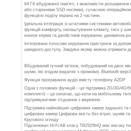
64 Гб вбудованої пам’яті, з можливістю розширення 
або сторонніми SSD носіями), сучасною операційною
функцією поділу екрана на 2 частини.
Ідеальна інтеграція зі штатними системами автомо
функцій комфорту, налаштування клімату, тиск у шин
кнопок керма та джойстиків керування, динамічна ро
Інтегровано голосове керування пристроєм за допом
швидкого доступу. Завдяки якому можна отримати дос
Вбудований гучний зв’язок, побудований на двох мік
шуми, які згодом видаляє з промови). Bluetooth версії
Функція програвання аудіо вмісту телефону A2DP
Одна з головних функцій – це підтримка 2G/3G/4G/5
комплекті) – це означає, що коли на мобільному теле
підтримуватиме з’єднання з мережею .
Підтримка найновіших цифрових камер заднього та 
цифрових камер Цифрова якість без втрат, шумів та
Кругового огляду
Підсилювач Hi-Fi AB класу TB2929HQ має високу по