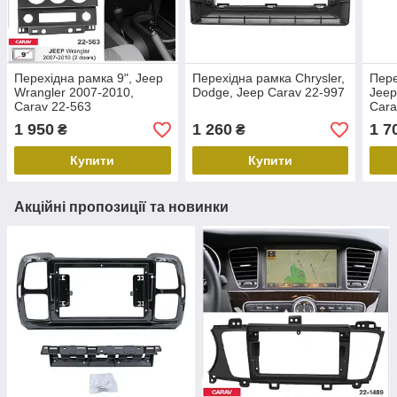
Перехідна рамка 9", Jeep
Перехідна рамка Chrysler,
Пере
Wrangler 2007-2010,
Dodge, Jeep Carav 22-997
Jeep
Carav 22-563
Cara
1 950
1 260
1 7
₴
₴
Купити
Купити
Акційні пропозиції та новинки