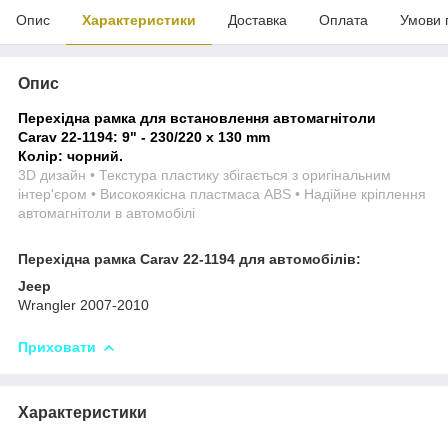
Опис
Характеристики
Доставка
Оплата
Умови 
Опис
Перехідна рамка для встановлення автомагнітоли
Carav 22-1194: 9" - 230/220 x 130 mm
Колір: чорний.
3D дизайн • Текстура пластику збігається з оригінальним
інтер'єром • Високоякісна пластмаса ABS • Надійне кріплення
автомагнітоли в автомобілі
Перехідна рамка Carav 22-1194 для автомобілів:
Jeep
Wrangler 2007-2010
Приховати
Характеристики