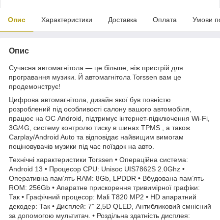
Опис
Характеристики
Доставка
Оплата
Умови п
Опис
Сучасна автомагнітола — це більше, ніж пристрій для
програвання музики. Й автомагнітола Torssen вам це
продемонструє!
Цифрова автомагнітола, дизайн якої був повністю
розроблений під особливості салону вашого автомобіля,
працює на ОС Android, підтримує інтернет-підключення Wi-Fi,
3G/4G, систему контролю тиску в шинах TPMS , а також
Carplay/Android Auto та відповідає найвищим вимогам
поціновувачів музики під час поїздок на авто.
Технічні характеристики Torssen • Операційна система:
Android 13 • Процесор CPU: Unisoc UIS7862S 2.0Ghz •
Оперативна пам’ять RAM: 8Gb, LPDDR • Вбудована пам’ять
ROM: 256Gb • Апаратне прискорення тривимірної графіки:
Так • Графічний процесор: Mali T820 MP2 • HD апаратний
декодер: Так • Дисплей: 7” 2,5D QLED, Антибликовий ємнісний
за допомогою мультитач. • Роздільна здатність дисплея: