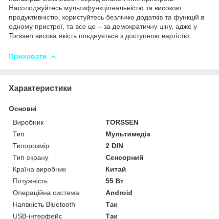
Насолоджуйтесь мультифункціональністю та високою
продуктивністю, користуйтесь безліччю додатків та функцій в
одному пристрої, та все це – за демократичну ціну, адже у
Torssen висока якість поєднується з доступною вартістю.
Приховати
Характеристики
Основні
Виробник
TORSSEN
Тип
Мультимедіа
Типорозмір
2 DIN
Тип екрану
Сенсорний
Країна виробник
Китай
Потужність
55 Вт
Операційна система
Android
Наявність Bluetooth
Так
USB-інтерфейс
Так