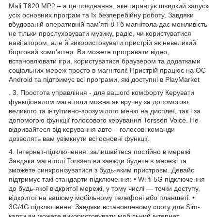
Mali T820 MP2 – а це поєднання, яке гарантує швидкий запуск
усіх основних програм та їх безперебійну роботу. Завдяки
вбудованій оперативній пам'яті 8 Гб магнітола дає можливість
не тільки прослуховувати музику, радіо, чи користуватися
навігатором, але й використовувати пристрій як невеликий
бортовий комп'ютер. Ви можете програвати відео,
встановлювати ігри, користуватися браузером та додатками
соціальних мереж просто в магнітолі! Пристрій працює на ОС
Android та підтримує всі програми, які доступні в PlayMarket
. 3. Простота управління - для вашого комфорту Керувати
функціоналом магнітоли можна як вручну за допомогою
великого та інтуїтивно-зрозумілого меню на дисплеї, так і за
допомогою функції голосового керування Torssen Voice. Не
відривайтеся від керування авто – голосові команди
дозволять вам увімкнути всі основні функції.
4. Інтернет-підключення: залишайтеся постійно в мережі
Завдяки магнітолі Torssen ви завжди будете в мережі та
зможете синхронізуватися з будь-яким пристроєм. Девайс
підтримує такі стандарти підключення: • Wi-fi 5G підключення
до будь-якої відкритої мережі, у тому числі — точки доступу,
відкритої на вашому мобільному телефоні або планшеті. •
3G/4G підключення. Завдяки встановленому слоту для Sim-
карти ви можете використовувати мобільний інтернет