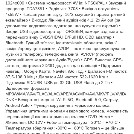
1024х600 • Система кольоровості AV in: NTSC/PAL • Звуковий
процесор: TDA7851 • Радіо чіп: 7708 • Вихідна потужність:
4х55W • Налаштування звуку: 16*2-смуговий параметричний
еквалайзер • Виходи: Лінійний аудіовихід 4.1, 2x AV out (за
допомогою додаткового адаптера, що купується окремо) •
Входи: USB відеореєстратор TORSSEN, камери заднього та
переднього виду CVBS/HD/AHD/Full HD, OBD адаптер •
Bluetooth: Гучний зв'язок, ідентифікація абонента, вхідні/
вихідні/пропущені дзвінки, A2DP – потокове прослуховування
музики з телефону, телефонна книга, AVRCP (профіль
дистанційного керування Аудіо/Відео) • GPS: Виносна GPS-
антена, підтримка 2D/3D додатків для навігації • Підтримка
навігації: Google Карти, Navitel, iGo і т.д. • Діапазон FM частот:
87,5-108,0 Мгц • Діапазон АМ частот: 522-1620 Кгц •
Підтримка SD/USB: USB до 32 Gb, USB Flash до 2 Tb •
Відтворення форматів:
MP3/WMA/WAV/FLAC/ALAC/APE/AAC/MP4/AVI/MKV/FLV/XVID/
DivX • Бездротові мережі: Wi-Fi 5G, Bluetooth 5.0, Carplay,
Android Auto • Функція керування з кермового колеса:
Управління штатними кнопками кермового колеса, можливість
персоналізації кнопок кермового колеса • DVD: Нема •
Живлення: DC 12V • Робоча температура: -20°C – +70°C •
Температура зберігання: -30°C – +80°C Torssen – це більше
ніж автомагнітола! Що ви очікуєте від штатної автомагнітоли