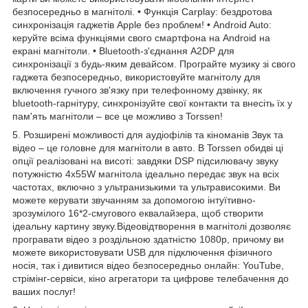
безпосередньо в магнітолі. • Функція Carplay: бездротова
синхронізація гаджетів Apple без проблем! • Android Auto:
керуйте всіма функціями свого смартфона на Android на
екрані магнітоли. • Bluetooth-з'єднання A2DP для
синхронізації з будь-яким девайсом. Програйте музику зі свого
гаджета безпосередньо, використовуйте магнітолу для
включення гучного зв'язку при телефонному дзвінку, як
bluetooth-гарнітуру, синхронізуйте свої контакти та внесіть їх у
пам'ять магнітоли – все це можливо з Torssen!
5. Розширені можливості для аудіофілів та кіноманів Звук та
відео – це головне для магнітоли в авто. В Torssen обидві ці
опції реалізовані на висоті: завдяки DSP підсилювачу звуку
потужністю 4х55W магнітола ідеально передає звук на всіх
частотах, включно з ультранизькими та ультрависокими. Ви
можете керувати звучанням за допомогою інтуїтивно-
зрозумілого 16*2-смугового еквалайзера, щоб створити
ідеальну картину звуку.Відеовідтворення в магнітолі дозволяє
програвати відео з роздільною здатністю 1080р, причому ви
можете використовувати USB для підключення фізичного
носія, так і дивитися відео безпосередньо онлайн: YouTube,
стрімінг-сервіси, кіно агрегатори та цифрове телебачення до
ваших послуг!