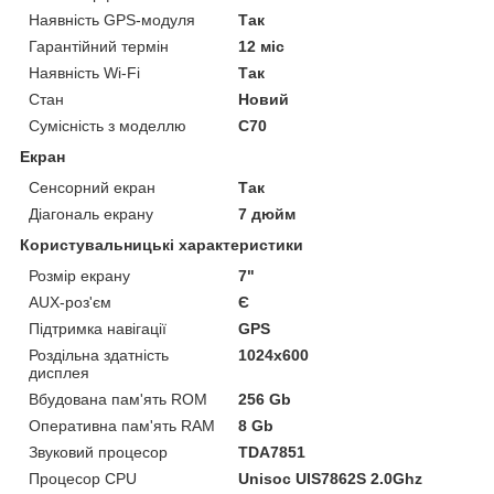
Наявність GPS-модуля
Так
Гарантійний термін
12 міс
Наявність Wi-Fi
Так
Стан
Новий
Сумісність з моделлю
C70
Екран
Сенсорний екран
Так
Діагональ екрану
7 дюйм
Користувальницькі характеристики
Розмір екрану
7"
AUX-роз'єм
Є
Підтримка навігації
GPS
Роздільна здатність
1024x600
дисплея
Вбудована пам'ять ROM
256 Gb
Оперативна пам'ять RAM
8 Gb
Звуковий процесор
TDA7851
Процесор CPU
Unisoc UIS7862S 2.0Ghz