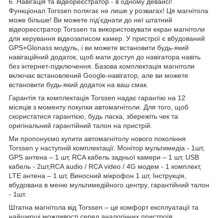
6. Навігація та відеореєстратор - в одному девайсі!
Функціонал Torssen полягає не лише у розвагах! Ця магнітола
може більше! Ви можете під’єднати до неї штатний
відеореєстратор Torssen та використовувати екран магнітоли
для керування відеозаписом камер. У пристрої є вбудований
GPS+Glonass модуль, і ви можете встановити будь-який
навігаційний додаток, щоб мати доступ до навігатора навіть
без інтернет-підключення. Базова комплектація магнітоли
включає встановлений Google-навігатор, але ви можете
встановити будь-який додаток на ваш смак.
Гарантія та комплектація Torssen надає гарантію на 12
місяців з моменту покупки автомагнітоли. Для того, щоб
скористатися гарантією, будь ласка, збережіть чек та
оригінальний гарантійний талон на пристрій.
Ми пропонуємо купити автомагнітолу нового покоління
Torssen у наступній комплектації: Монітор мультимедіа - 1шт,
GPS антена – 1 шт, RCA кабель задньої камери – 1 шт, USB
кабель - 2шт,RCA audio / RCA video / 4G модем - 1 комплект,
LTE антена – 1 шт, Виносний мікрофон 1 шт, Інструкція,
вбудована в меню мультимедійного центру, гарантійний талон
- 1шт.
Штатна магнітола від Torssen – це комфорт експлуатації та
найширші можливості серед аналогічних пристроїв.