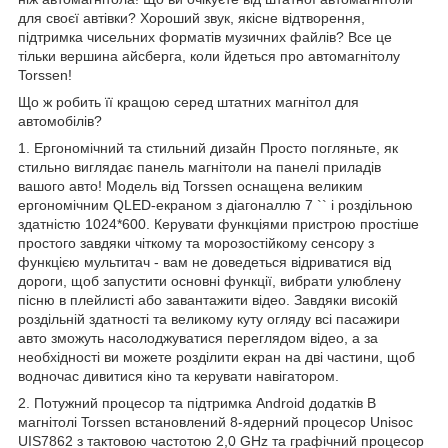
для своєї автівки? Хороший звук, якісне відтворення,
підтримка чисельних форматів музичних файлів? Все це
тільки вершина айсберга, коли йдеться про автомагнітолу
Torssen!
Що ж робить її кращою серед штатних магнітол для
автомобілів?
1. Ергономічний та стильний дизайн Просто погляньте, як
стильно виглядає панель магнітоли на панелі приладів
вашого авто! Модель від Torssen оснащена великим
ергономічним QLED-екраном з діагоналлю 7 `` і роздільною
здатністю 1024*600. Керувати функціями пристрою простіше
простого завдяки чіткому та морозостійкому сенсору з
функцією мультитач - вам не доведеться відриватися від
дороги, щоб запустити основні функції, вибрати улюблену
пісню в плейлисті або завантажити відео. Завдяки високій
роздільній здатності та великому куту огляду всі пасажири
авто зможуть насолоджуватися переглядом відео, а за
необхідності ви можете розділити екран на дві частини, щоб
водночас дивитися кіно та керувати навігатором.
2. Потужний процесор та підтримка Android додатків В
магнітолі Torssen встановлений 8-ядерний процесор Unisoc
UIS7862 з тактовою частотою 2,0 GHz та графічний процесор