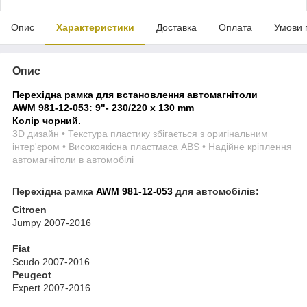
Опис
Характеристики
Доставка
Оплата
Умови 
Опис
Перехідна рамка для встановлення автомагнітоли
AWM 981-12-053
: 9"- 230/220 х 130 mm
Колір чорний.
3D дизайн • Текстура пластику збігається з оригінальним
інтер'єром • Високоякісна пластмаса ABS • Надійне кріплення
автомагнітоли в автомобілі
Перехідна рамка
AWM 981-12-053
для автомобілів:
Citroen
Jumpy 2007-2016
Fiat
Scudo 2007-2016
Peugeot
Expert 2007-2016