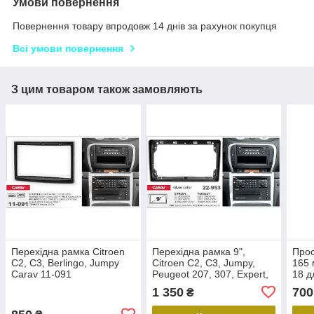
Умови повернення
Повернення товару впродовж 14 днів за рахунок покупця
Всі умови повернення
З цим товаром також замовляють
Перехідна рамка Citroen
Перехідна рамка 9",
Прос
C2, C3, Berlingo, Jumpy
Citroen C2, C3, Jumpy,
165 
Carav 11-091
Peugeot 207, 307, Expert,
18 д
Fiat Scudo, Toyota ProAce,
Citr
1 350
700
₴
Carav 22-953
Fiat