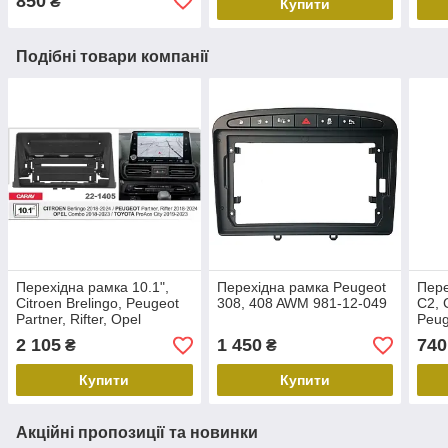
850
₴
Купити
Подібні товари компанії
Перехідна рамка 10.1",
Перехідна рамка Peugeot
Пере
Citroen Brelingo, Peugeot
308, 408 AWM 981-12-049
C2, 
Partner, Rifter, Opel
Peug
Combo, Toyota ProAce
Part
2 105
1 450
740
₴
₴
City, Carav 22-1405
781-
Купити
Купити
Акційні пропозиції та новинки