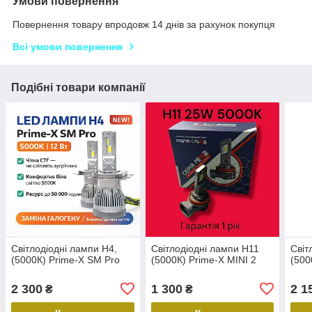
Умови повернення
Повернення товару впродовж 14 днів за рахунок покупця
Всі умови повернення
Подібні товари компанії
Світлодіодні лампи H4,
Світлодіодні лампи H11
Світ
(5000К) Prime-X SM Pro
(5000К) Prime-X MINI 2
(500
2 300
1 300
2 1
₴
₴