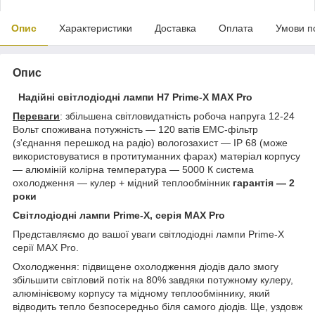
Опис
Характеристики
Доставка
Оплата
Умови п
Опис
Надійні світлодіодні лампи H7 Prime-X MAX Pro
Переваги
: збільшена світловидатність робоча напруга 12-24
Вольт споживана потужність — 120 ватів EMC-фільтр
(з'єднання перешкод на радіо) вологозахист — IP 68 (може
використовуватися в протитуманних фарах) матеріал корпусу
— алюміній колірна температура — 5000 К система
охолодження — кулер + мідний теплообмінник
гарантія — 2
роки
Світлодіодні лампи Prime-X, серія MAX Pro
Представляємо до вашої уваги світлодіодні лампи Prime-X
серії MAX Pro.
Охолодження: підвищене охолодження діодів дало змогу
збільшити світловий потік на 80% завдяки потужному кулеру,
алюмінієвому корпусу та мідному теплообміннику, який
відводить тепло безпосередньо біля самого діодів. Ще, уздовж