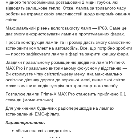
мідного теплообмінника розташовані 2 мідні трубки, які
відводять залишкове тепло. Отже, лампа за тривалого часу
роботи не втрачає своїх властивостей щодо випромінювання
світла.
Максимальний рівень вологозахисту ламп — IP68. Саме це
дає змогу використовувати лампи в протитуманних фарах.
Проста конструкція лампи та її розмір дасть змогу самостійно
встановити комплект на автомобіль. Все, що потрібно зробити
— просто зафіксувати лампу в фарі та закрити кришку фари.
Завдяки правильному розміщенню діодів на лампі Prime-X
MAX Pro і правильно витриманому фокусному відстанню —
Ви отримуєте чітку світлотільцеву межу, яка максимально
освітлює ділянку дороги до верхньої межі, вище якої світло
може засліпити водія зустрічного транспортного засобу.
Розпалює лампи Prime-X MAX Pro становить приблизно 0,1
секунди (моментально).
Для уникнення будь-яких радіоперешкодів на лампах
встановлений EMC-фільтр.
Характеристики:
збільшена світловидатність