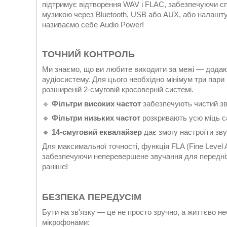
підтримує відтворення WAV і FLAC, забезпечуючи с
музикою через Bluetooth, USB або AUX, або налашту
називаємо себе Audio Power!
ТОЧНИЙ КОНТРОЛЬ
Ми знаємо, що ви любите виходити за межі — додаюч
аудіосистему. Для цього необхідно мінімум три па
розширеній 2-смуговій кросоверній системі.
🔹
Фільтри високих частот
забезпечують чистий зву
🔹
Фільтри низьких частот
розкривають усю міць с
🔹
14-смуговий еквалайзер
дає змогу настроїти зву
Для максимальної точності, функція FLA (Fine Level A
забезпечуючи неперевершене звучання для передніх
раніше!
БЕЗПЕКА ПЕРЕДУСІМ
Бути на зв'язку — це не просто зручно, а життєво не
мікрофонами: