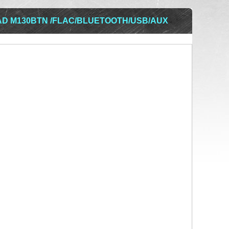
D M130BTN /FLAC/BLUETOOTH/USB/AUX