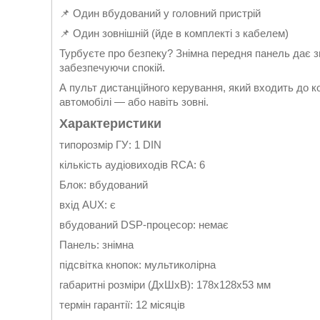
📌 Один вбудований у головний пристрій
📌 Один зовнішній (йде в комплекті з кабелем)
Турбуєте про безпеку? Знімна передня панель дає зм
забезпечуючи спокій.
А пульт дистанційного керування, який входить до к
автомобілі — або навіть зовні.
Характеристики
типорозмір ГУ: 1 DIN
кількість аудіовиходів RCA: 6
Блок: вбудований
вхід AUX: є
вбудований DSP-процесор: немає
Панель: знімна
підсвітка кнопок: мультиколірна
габаритні розміри (ДхШхВ): 178х128х53 мм
термін гарантії: 12 місяців