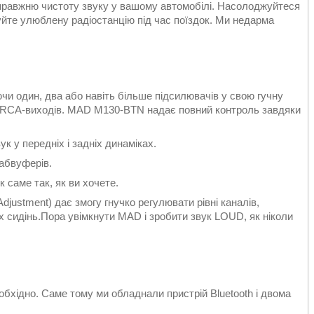
правжню чистоту звуку у вашому автомобілі. Насолоджуйтеся
йте улюблену радіостанцію під час поїздок. Ми недарма
и один, два або навіть більше підсилювачів у свою гучну
ри RCA-виходів. MAD M130-BTN надає повний контроль завдяки
к у передніх і задніх динаміках.
абвуферів.
к саме так, як ви хочете.
djustment) дає змогу гнучко регулювати рівні каналів,
 сидінь.Пора увімкнути MAD і зробити звук LOUD, як ніколи
обхідно. Саме тому ми обладнали пристрій Bluetooth і двома