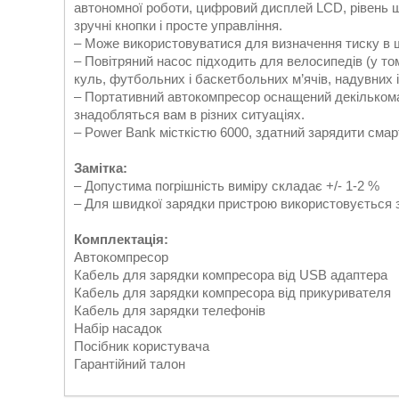
автономної роботи, цифровий дисплей LCD, рівень 
зручні кнопки і просте управління.
– Може використовуватися для визначення тиску в ш
– Повітряний насос підходить для велосипедів (у том
куль, футбольних і баскетбольних м’ячів, надувних і
– Портативний автокомпресор оснащений декількома
знадобляться вам в різних ситуаціях.
– Power Bank місткістю 6000, здатний зарядити смар
Замітка:
– Допустима погрішність виміру складає +/- 1-2 %
– Для швидкої зарядки пристрою використовується з
Комплектація:
Автокомпресор
Кабель для зарядки компресора від USB адаптера
Кабель для зарядки компресора від прикуривателя
Кабель для зарядки телефонів
Набір насадок
Посібник користувача
Гарантійний талон