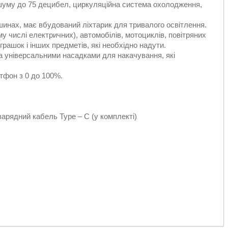
шуму до 75 децибел, циркуляційна система охолодження,
инах, має вбудований ліхтарик для тривалого освітлення.
у числі електричних), автомобілів, мотоциклів, повітряних
грашок і інших предметів, які необхідно надути.
 універсальними насадками для накачування, які
тфон з 0 до 100%.
арядний кабель Type – C (у комплекті)