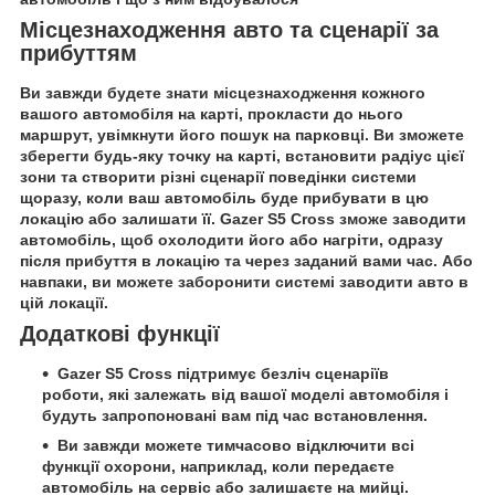
Місцезнаходження авто та сценарії за
прибуттям
Ви завжди будете знати місцезнаходження кожного
вашого автомобіля на карті, прокласти до нього
маршрут, увімкнути його пошук на парковці. Ви зможете
зберегти будь-яку точку на карті, встановити радіус цієї
зони та створити різні сценарії поведінки системи
щоразу, коли ваш автомобіль буде прибувати в цю
локацію або залишати її. Gazer S5 Cross зможе заводити
автомобіль, щоб охолодити його або нагріти, одразу
після прибуття в локацію та через заданий вами час. Або
навпаки, ви можете заборонити системі заводити авто в
цій локації.
Додаткові функції
Gazer S5 Cross підтримує безліч сценаріїв
роботи, які залежать від вашої моделі автомобіля і
будуть запропоновані вам під час встановлення.
Ви завжди можете тимчасово відключити всі
функції охорони, наприклад, коли передаєте
автомобіль на сервіс або залишаєте на мийці.