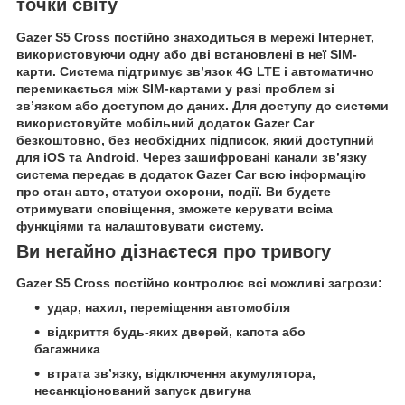
точки світу
Gazer S5 Cross постійно знаходиться в мережі Інтернет,
використовуючи одну або дві встановлені в неї SIM-
карти. Система підтримує зв’язок 4G LTE і автоматично
перемикається між SIM-картами у разі проблем зі
зв’язком або доступом до даних. Для доступу до системи
використовуйте мобільний додаток Gazer Car
безкоштовно, без необхідних підписок, який доступний
для iOS та Android. Через зашифровані канали зв’язку
система передає в додаток Gazer Car всю інформацію
про стан авто, статуси охорони, події. Ви будете
отримувати сповіщення, зможете керувати всіма
функціями та налаштовувати систему.
Ви негайно дізнаєтеся про тривогу
Gazer S5 Cross постійно контролює всі можливі загрози:
удар, нахил, переміщення автомобіля
відкриття будь-яких дверей, капота або
багажника
втрата зв’язку, відключення акумулятора,
несанкціонований запуск двигуна