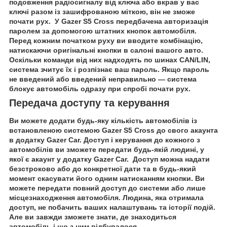
подовження радіосигналу від ключа або вкрав у вас
ключі разом із зашифрованою міткою, він не зможе
почати рух. У Gazer S5 Cross передбачена авторизація
паролем за допомогою штатних кнопок автомобіля.
Перед кожним початком руху ви вводите комбінацію,
натискаючи оригінальні кнопки в салоні вашого авто.
Оскільки команди від них надходять по шинах CAN/LIN,
система зчитує їх і розпізнає ваш пароль. Якщо пароль
не введений або введений неправильно — система
блокує автомобіль одразу при спробі почати рух.
Передача доступу та керування
Ви можете додати будь-яку кількість автомобілів із
встановленою системою Gazer S5 Cross до свого акаунта
в додатку Gazer Car. Доступ і керування до кожного з
автомобілів ви зможете передати будь-якій людині, у
якої є акаунт у додатку Gazer Car. Доступ можна надати
безстроково або до конкретної дати та в будь-який
момент скасувати його одним натисканням кнопки. Ви
можете передати повний доступ до системи або лише
місцезнаходження автомобіля. Людина, яка отримала
доступ, не побачить ваших налаштувань та історії подій.
Але ви завжди зможете знати, де знаходиться
автомобіль і що з ним відбувалося