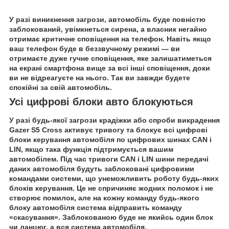
У разі виникнення загрози, автомобіль буде повністю
заблокований, увімкнеться сирена, а власник негайно
отримає критичне сповіщення на телефон. Навіть якщо
ваш телефон буде в беззвучному режимі — ви
отримаєте дуже гучне сповіщення, яке залишатиметься
на екрані смартфона вище за всі інші сповіщення, доки
ви не відреагуєте на нього. Так ви завжди будете
спокійні за свій автомобіль.
Усі цифрові блоки авто блокуються
У разі будь-якої загрози крадіжки або спроби викрадення
Gazer S5 Cross активує тривогу та блокує всі цифрові
блоки керування автомобіля по цифрових шинах CAN і
LIN, якщо така функція підтримується вашим
автомобілем. Під час тривоги CAN і LIN шини передачі
даних автомобіля будуть заблоковані цифровими
командами системи, що унеможливить роботу будь-яких
блоків керування. Це не спричиняє жодних поломок і не
створює помилок, але на кожну команду будь-якого
блоку автомобіля система відправить команду
«скасування». Заблокованою буде не якийсь один блок
чи ланцюг, а вся система автомобіля.