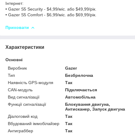
Інтернет:
• Gazer S5 Security - $4,99/міс. або $49,99/рік.
• Gazer S5 Comfort - $6,99/міс. або $69,99/рік.
Приховати
Характеристики
Основні
Виробник
Gazer
Тип
Безбрелочна
Наявність GPS-модуля
Так
СAN-модуль
Підключається
Вид сигналізації
Автомобільна
Функції сигналізації
Блокування двигуна,
Антисканер, Запуск двигуна
Діалоговий код
Так
Вбудований іммобілайзер
Так
Антиграббер
Так