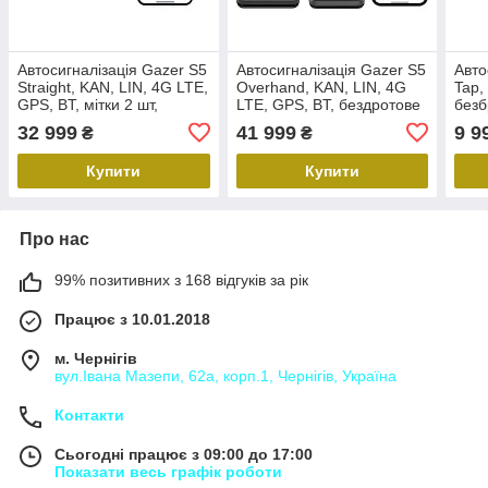
Автосигналізація Gazer S5
Автосигналізація Gazer S5
Авто
Straight, KAN, LIN, 4G LTE,
Overhand, KAN, LIN, 4G
Tap,
GPS, BT, мітки 2 шт,
LTE, GPS, BT, бездротове
без
бездротове реле
реле, блок ключа та
32 999
41 999
9 9
₴
₴
запуску, мітки авторизації
Купити
Купити
Про нас
99% позитивних з 168 відгуків за рік
Працює з 10.01.2018
м. Чернігів
вул.Івана Мазепи, 62а, корп.1, Чернігів, Україна
Контакти
Сьогодні працює з 09:00 до 17:00
Показати весь графік роботи