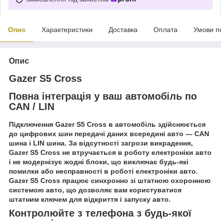
Опис
Характеристики
Доставка
Оплата
Умови п
Опис
Gazer S5 Cross
Повна інтеграція у ваш автомобіль по
CAN / LIN
Підключення Gazer S5 Cross в автомобіль здійснюється
до цифрових шин передачі даних всередині авто — CAN
шина і LIN шина. За відсутності загрози викрадення,
Gazer S5 Cross не втручається в роботу електроніки авто
і не модернізує жодні блоки, що виключає будь-які
помилки або несправності в роботі електроніки авто.
Gazer S5 Cross працює синхронно зі штатною охоронною
системою авто, що дозволяє вам користуватися
штатним ключем для відкриття і запуску авто.
Контролюйте з телефона з будь-якої