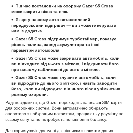
Під час постановки на охорону Gazer S5 Cross
може закрити вікна та люк.
Якщо у вашому авто встановлений
передпусковий підігрівач — ви зможете керувати
ним із додатка.
Gazer S5 Cross підтримує турботаймер, показує
рівень палива, заряд акумулятора та інші
параметри автомобіля.
Gazer S5 Cross може закривати автомобіль, коли
ви відходите від нього з міткою, і відкривати його
при вашому наближенні до авто з міткою.
Gazer S5 Cross може глушити автомобіль, коли
ви підходите до нього з міткою, і навіть заводити
його, коли ви відходите від нього після увімкнення
режиму охорони.
Раді повідомити, що Gazer переходить на власні SIM-карти
для охоронних систем. Вони автоматично обирають
оператора з найкращим покриттям, працюють у роумінгу по
всьому світу та не потребують поповнення балансу.
Для користувачів доступні дві підписки з пакетом даних