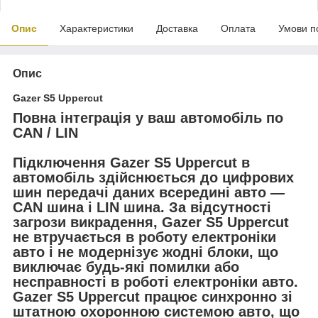
Опис
Характеристики
Доставка
Оплата
Умови п
Опис
Gazer S5 Uppercut
Повна інтеграція у ваш автомобіль по
CAN / LIN
Підключення Gazer S5 Uppercut в
автомобіль здійснюється до цифрових
шин передачі даних всередині авто —
CAN шина і LIN шина. За відсутності
загрози викрадення, Gazer S5 Uppercut
не втручається в роботу електроніки
авто і не модернізує жодні блоки, що
виключає будь-які помилки або
несправності в роботі електроніки авто.
Gazer S5 Uppercut працює синхронно зі
штатною охоронною системою авто, що