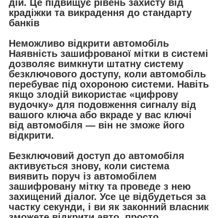
дій. Це підвищує рівень захисту від
крадіжки та викрадення до стандарту
банків
Неможливо відкрити автомобіль
Наявність зашифрованої мітки в системі
дозволяє вимкнути штатну систему
безключового доступу, коли автомобіль
перебуває під охороною системи. Навіть
якщо злодій використає «цифрову
вудочку» для подовження сигналу від
вашого ключа або вкраде у вас ключі
від автомобіля — він не зможе його
відкрити.
Безключовий доступ до автомобіля
активується знову, коли система
виявить поруч із автомобілем
зашифровану мітку та проведе з нею
захищений діалог. Усе це відбудеться за
частку секунди, і ви як законний власник
зможете відкрити авто, просто