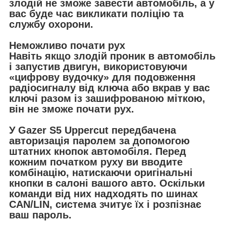
злодій не зможе завести автомобіль, а у
вас буде час викликати поліцію та
службу охорони.
Неможливо почати рух
Навіть якщо злодій проник в автомобіль
і запустив двигун, використовуючи
«цифрову вудочку» для подовження
радіосигналу від ключа або вкрав у вас
ключі разом із зашифрованою міткою,
він не зможе почати рух.
У Gazer S5 Uppercut передбачена
авторизація паролем за допомогою
штатних кнопок автомобіля. Перед
кожним початком руху ви вводите
комбінацію, натискаючи оригінальні
кнопки в салоні вашого авто. Оскільки
команди від них надходять по шинах
CAN/LIN, система зчитує їх і розпізнає
ваш пароль.