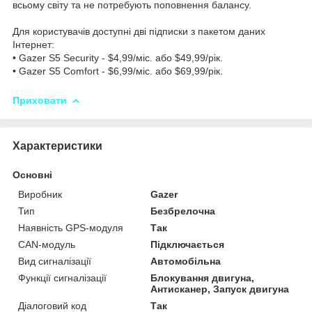
всьому світу та не потребують поповнення балансу.
Для користувачів доступні дві підписки з пакетом даних
Інтернет:
• Gazer S5 Security - $4,99/міс. або $49,99/рік.
• Gazer S5 Comfort - $6,99/міс. або $69,99/рік.
Приховати
Характеристики
Основні
Виробник
Gazer
Тип
Безбрелочна
Наявність GPS-модуля
Так
СAN-модуль
Підключається
Вид сигналізації
Автомобільна
Функції сигналізації
Блокування двигуна,
Антисканер, Запуск двигуна
Діалоговий код
Так