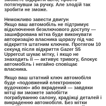
потягнувши за ручку. Але злодій так
зробити не зможе.
Неможливо завести двигун
Якщо ваш автомобіль не підтримує
відключення безключового доступу —
зашифрована мітка буде виконувати
авторизацію власника щоразу під час
відкриття штатним ключем. Протягом 10
секунд після відкриття Gazer S5
Uppercut шукає мітку, і якщо не
знаходить її — активує тривогу, блокує
автомобіль і негайно сповіщає
власника.
Якщо ваш штатний ключ автомобіля
буде «подовжений електронною
вудочкою» або вкрадений — завдяки
мітці ви зможете запобігти
пограбуванню салону, крадіжці деталей і
викраденню автомобіля. Без мітки