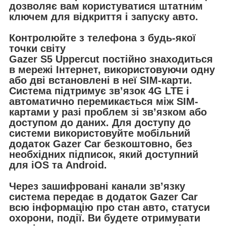
дозволяє вам користуватися штатним
ключем для відкриття і запуску авто.
Контролюйте з телефона з будь-якої
точки світу
Gazer S5 Uppercut постійно знаходиться
в мережі Інтернет, використовуючи одну
або дві встановлені в неї SIM-карти.
Система підтримує зв’язок 4G LTE і
автоматично перемикається між SIM-
картами у разі проблем зі зв’язком або
доступом до даних. Для доступу до
системи використовуйте мобільний
додаток Gazer Car безкоштовно, без
необхідних підписок, який доступний
для iOS та Android.
Через зашифровані канали зв’язку
система передає в додаток Gazer Car
всю інформацію про стан авто, статуси
охорони, події. Ви будете отримувати