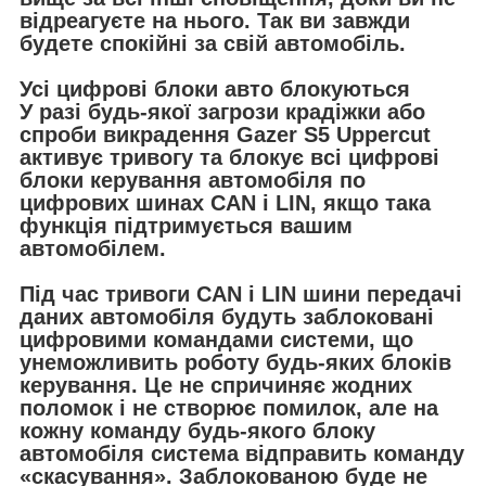
відреагуєте на нього. Так ви завжди
будете спокійні за свій автомобіль.
Усі цифрові блоки авто блокуються
У разі будь-якої загрози крадіжки або
спроби викрадення Gazer S5 Uppercut
активує тривогу та блокує всі цифрові
блоки керування автомобіля по
цифрових шинах CAN і LIN, якщо така
функція підтримується вашим
автомобілем.
Під час тривоги CAN і LIN шини передачі
даних автомобіля будуть заблоковані
цифровими командами системи, що
унеможливить роботу будь-яких блоків
керування. Це не спричиняє жодних
поломок і не створює помилок, але на
кожну команду будь-якого блоку
автомобіля система відправить команду
«скасування». Заблокованою буде не