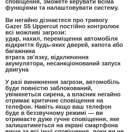
сповіщення, зможете керувати всіма
функціями та налаштовувати систему.
Ви негайно дізнаєтеся про тривогу
Gazer S5 Uppercut постійно контролює
всі можливі загрози:
удар, нахил, переміщення автомобіля
відкриття будь-яких дверей, капота або
багажника
втрата зв’язку, відключення
акумулятора, несанкціонований запуск
двигуна
У разі виникнення загрози, автомобіль
буде повністю заблокований,
увімкнеться сирена, а власник негайно
отримає критичне сповіщення на
телефон. Навіть якщо ваш телефон
буде в беззвучному режимі — ви
отримаєте дуже гучне сповіщення, яке
залишатиметься на екрані смартфона
вище за всі інші сповіщення, доки ви не