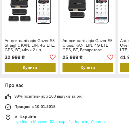
Автосигналізація Gazer S5
Автосигналізація Gazer S5
Авто
Straight, KAN, LIN, 4G LTE,
Cross, KAN, LIN, 4G LTE ,
Over
GPS, BT, мітки 2 шт,
GPS, BT, Бездротове
LTE,
бездротове реле
реле, безбрелочна
реле
32 999
25 999
41 
₴
₴
запу
Купити
Купити
Про нас
99% позитивних з 168 відгуків за рік
Працює з 10.01.2018
м. Чернігів
вул.Івана Мазепи, 62а, корп.1, Чернігів, Україна