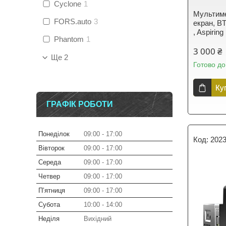
Cyclone
1
Мультиме
FORS.auto
3
екран, BT
, Aspiring
Phantom
1
3 000 ₴
Ще 2
Готово до
Ку
ГРАФІК РОБОТИ
Понеділок
09:00
17:00
202
Вівторок
09:00
17:00
Середа
09:00
17:00
Четвер
09:00
17:00
Пʼятниця
09:00
17:00
Субота
10:00
14:00
Неділя
Вихідний