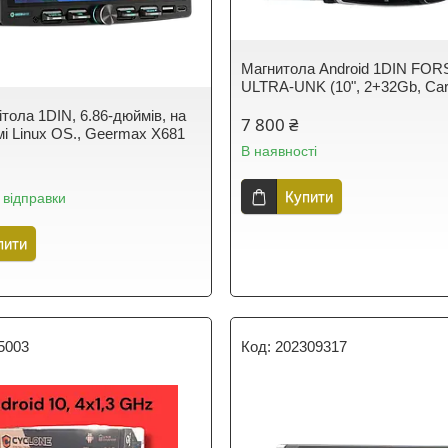
Магнитола Android 1DIN FOR
ULTRA-UNK (10", 2+32Gb, Car
тола 1DIN, 6.86-дюймів, на
7 800 ₴
і Linux OS., Geermax X681
В наявності
Купити
 відправки
пити
5003
202309317