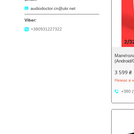
audiodoctor.cn@ukr.net
+380931227322
Магнітол
(Android/
3 599 ₴
Немає в н
+380 (